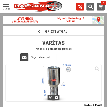
0
MENIU
Mykolo Lietuvio g. 6
ATVAŽIUOK
Vilnius
Į BALSANĄ PARDUOTUVĘ
GRĮŽTI ATGAL
VARŽTAS
Kitos šio gamintojo prekės
Siųsti draugui
1
/
1
Kodas: 041478