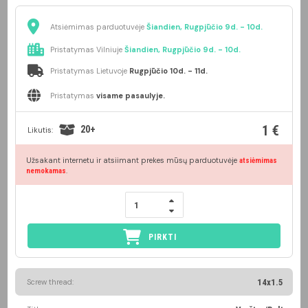
Atsiėmimas parduotuvėje
Šiandien, Rugpjūčio 9d. - 10d.
Pristatymas Vilniuje
Šiandien, Rugpjūčio 9d. - 10d.
Pristatymas Lietuvoje
Rugpjūčio 10d. - 11d.
Pristatymas
visame pasaulyje.
1 €
20+
Likutis:
Užsakant internetu ir atsiimant prekes mūsų parduotuvėje
atsiėmimas
.
nemokamas
PIRKTI
Screw thread:
14x1.5