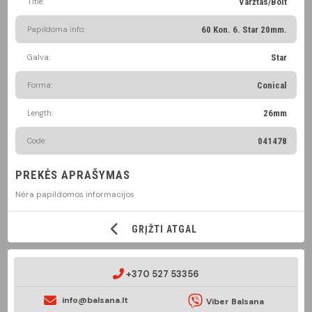
Title:
Varžtas/Bolt
Papildoma info:
60 Kon. 6. Star 20mm.
Galva:
Star
Forma:
Conical
Length:
26mm
Code:
041478
PREKĖS APRAŠYMAS
Nėra papildomos informacijos
GRĮŽTI ATGAL
+370 527 53356
info@balsana.lt
Viber Balsana