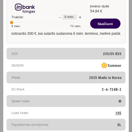
SIZE
235/55 R20
SEASON
Summer
Made:
2025 Made in Korea
EU Mark:
C-A-72dB-2
Speed index:
W
Load Index:
105
Papildomas žymėjimas:
XL