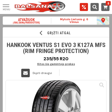
0
MENIU
Mykolo Lietuvio g. 6
ATVAŽIUOK
Vilnius
Į BALSANĄ PARDUOTUVĘ
GRĮŽTI ATGAL
HANKOOK VENTUS S1 EVO 3 K127A MFS
(RIM FRINGE PROTECTION)
235/55 R20
Kitos šio gamintojo prekės
Siųsti draugui