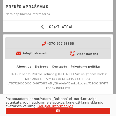
PREKĖS APRAŠYMAS
Nėra papildomos informacijos
GRĮŽTI ATGAL
+370 527 53356
info@balsana.lt
Viber Balsana
About us
Delivery
Contacts
Privatumo politika
UAB „Balsana", Mykolo Lietuvio g. 6, LT-12188, Vilnius, Įmonės kodas:
123405336 - PVM kodas: LT-234053314 - A.s.
LT877290000010467085 AB „Citadele” Banko kodas: 72900 SWIFT
kodas: INDULT2X
Paspausdami ar naršydami „Balsana” el. parduotuvėje
2020 © balsana.lt Visos teisės saugomos įstatymo.
sutinkate, jog naudojame slapukus, kurie užtikrina sklandų
svetainės veikimą.
Daugiau informacijos
OK