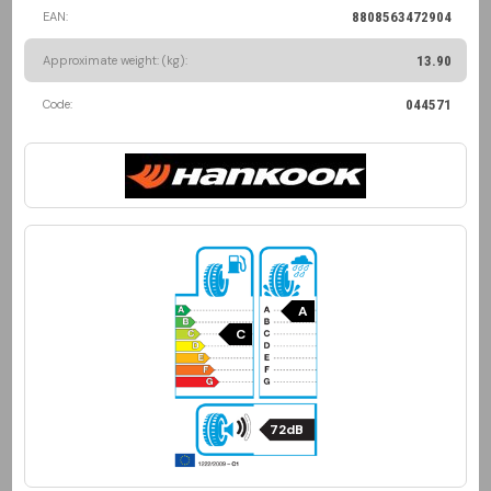
EAN:
8808563472904
Approximate weight: (kg):
13.90
Code:
044571
A
C
72dB