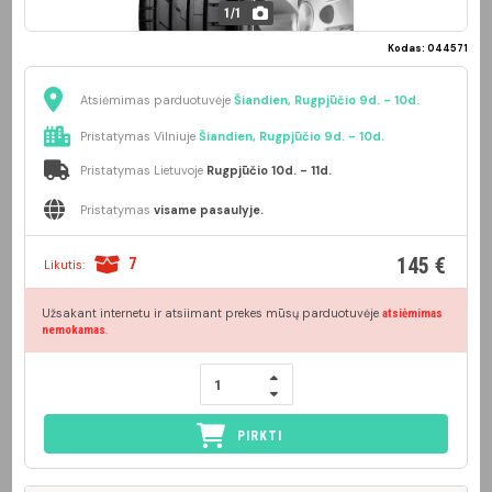
1
/
1
Kodas: 044571
Atsiėmimas parduotuvėje
Šiandien, Rugpjūčio 9d. - 10d.
Pristatymas Vilniuje
Šiandien, Rugpjūčio 9d. - 10d.
Pristatymas Lietuvoje
Rugpjūčio 10d. - 11d.
Pristatymas
visame pasaulyje.
145 €
7
Likutis:
Užsakant internetu ir atsiimant prekes mūsų parduotuvėje
atsiėmimas
.
nemokamas
PIRKTI