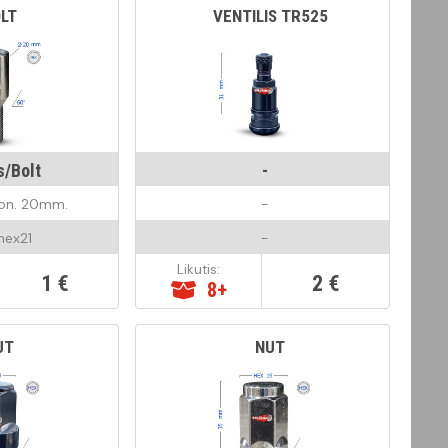
LT
VENTILIS TR525
s/Bolt
-
Kon. 20mm.
-
hex21
-
Likutis:
1 €
2 €
8+
UT
NUT