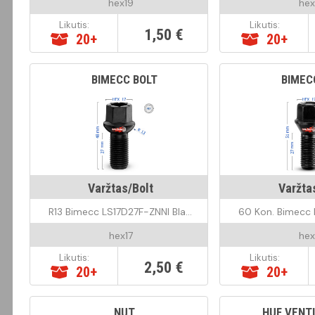
hex19
hex
Likutis:
Likutis:
1,50 €
20+
20+
BIMECC BOLT
BIMEC
Varžtas/Bolt
Varžta
R13 Bimecc LS17D27F-ZNNI Black
hex17
hex
Likutis:
Likutis:
2,50 €
20+
20+
NUT
HUF VENTI