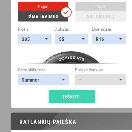
Pagal
Pagal
IŠMATAVIMUS
AUTOMOBILĮ
Plotis
Aukštis
Diametras
205
55
R16
Sezoniškumas
Prekės ženklas
Summer
—
IEŠKOTI
RATLANKIŲ PAIEŠKA