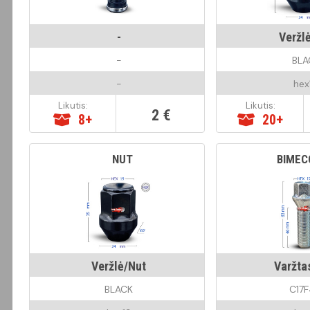
-
Veržl
-
BLA
-
hex
Likutis:
Likutis:
2 €
8+
20+
NUT
BIMEC
Veržlė/Nut
Varžta
BLACK
C17