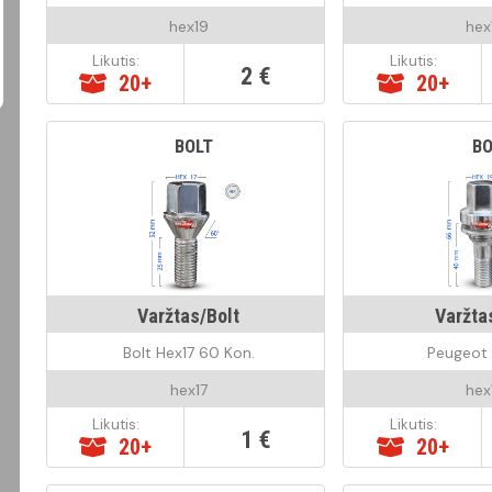
hex19
hex
Likutis:
Likutis:
2 €
20+
20+
BOLT
BO
Varžtas/Bolt
Varžta
Bolt Hex17 60 Kon.
Peugeot 
hex17
hex
Likutis:
Likutis:
1 €
20+
20+