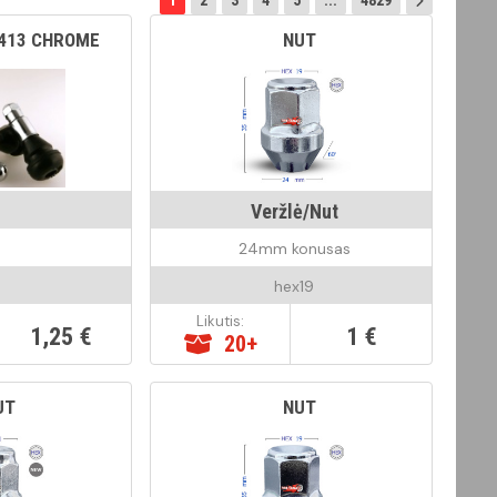
1
2
3
4
5
...
4829
R413 CHROME
NUT
Veržlė/Nut
24mm konusas
hex19
Likutis:
1,25 €
1 €
20+
UT
NUT