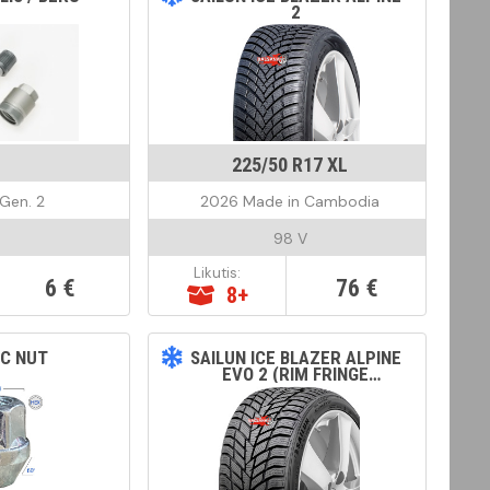
2
225/50 R17 XL
Gen. 2
2026 Made in Cambodia
98 V
Likutis:
6 €
76 €
8+
C NUT
SAILUN ICE BLAZER ALPINE
EVO 2 (RIM FRINGE
PROTECTION)