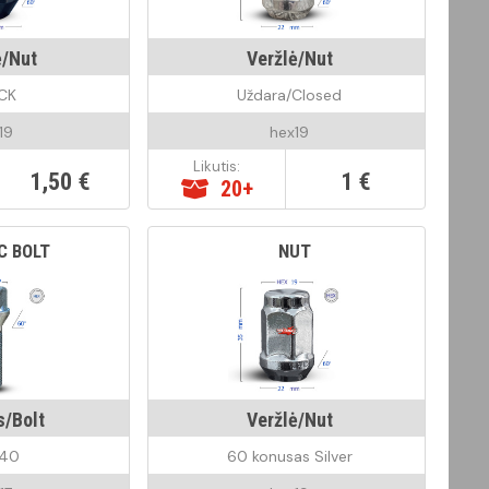
ė/Nut
Veržlė/Nut
CK
Uždara/Closed
19
hex19
Likutis:
1,50 €
1 €
20+
C BOLT
NUT
s/Bolt
Veržlė/Nut
F40
60 konusas Silver