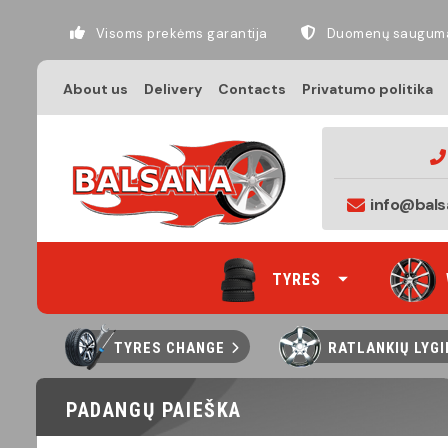
Visoms prekėms garantija
Duomenų saugum
About us
Delivery
Contacts
Privatumo politika
info@bals
TYRES
TYRES CHANGE
RATLANKIŲ LYG
PADANGŲ PAIEŠKA