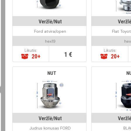
Veržlė/Nut
Veržl
Ford atvira/open
Flat Toyo
hex19
hex
Likutis:
Likutis:
1 €
20+
20+
NUT
N
Veržlė/Nut
Veržl
Judrus konusas FORD
BLA