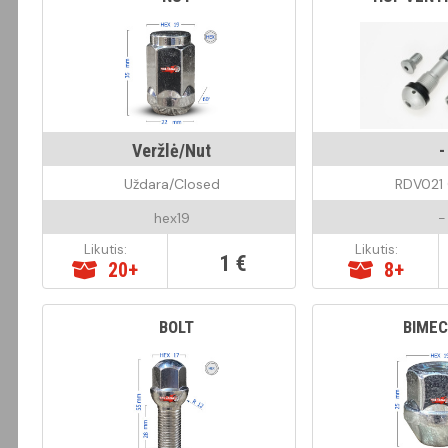
Veržlė/Nut
-
Uždara/Closed
RDV021 
hex19
-
Likutis:
Likutis:
1 €
20+
8+
BOLT
BIMEC