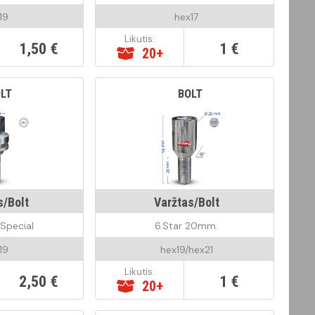
19
hex17
Likutis:
1,50 €
1 €
20+
LT
BOLT
s/Bolt
Varžtas/Bolt
Special
6.Star 20mm.
19
hex19/hex21
Likutis:
2,50 €
1 €
20+