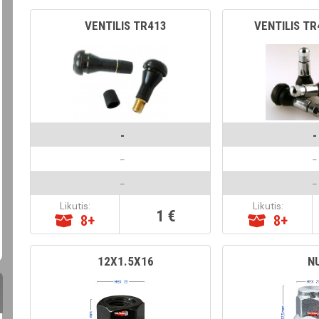
VENTILIS TR413
VENTILIS T
-
-
-
-
-
-
Likutis:
Likutis:
1 €
8+
8+
12X1.5X16
N