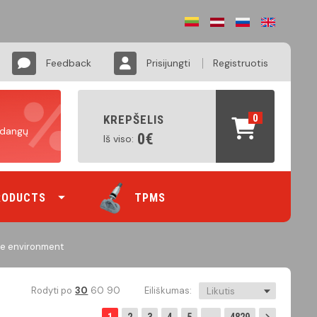
Feedback
Prisijungti
Registruotis
0
KREPŠELIS
padangų
0€
Iš viso:
RODUCTS
TPMS
the environment
Eiliškumas:
Rodyti po
30
60
90
Likutis