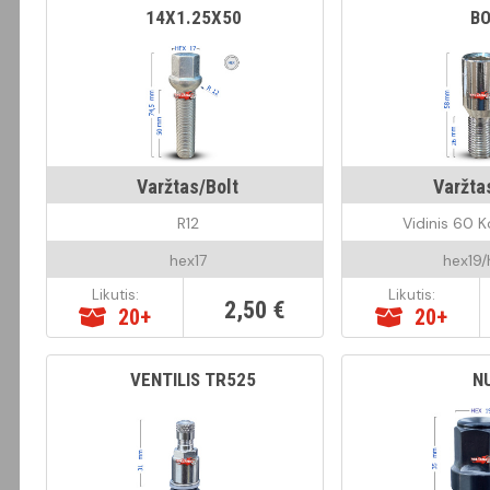
14X1.25X50
BO
Varžtas/Bolt
Varžta
R12
Vidinis 60 
hex17
hex19/
Likutis:
Likutis:
2,50 €
20+
20+
VENTILIS TR525
N