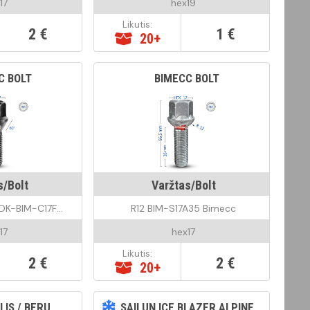
17
hex19
Likutis:
2 €
1 €
20+
C BOLT
BIMECC BOLT
s/Bolt
Varžtas/Bolt
60 Kon. Bimecc DK-BIM-C17F27-ZNNI Black
R12 BIM-S17A35 Bimecc
17
hex17
Likutis:
2 €
2 €
20+
LIS / BERU
SAILUN ICE BLAZER ALPINE