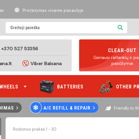
as
Pristatymas visame pasaulyje
+370 527 53356
CLEAR-OUT
Geriausi ratlankių ir 
ana.lt
Viber Balsana
pasiūlymai
WHEELS
BATTERIES
OTHER P
INIMAS
A/C REFILL & REPAIR
Friendly to 
Rodomos prekės 1 - 30