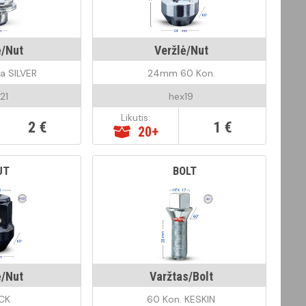
ė/Nut
Veržlė/Nut
ta SILVER
24mm 60 Kon.
21
hex19
Likutis:
2 €
1 €
20+
UT
BOLT
ė/Nut
Varžtas/Bolt
CK
60 Kon. KESKIN