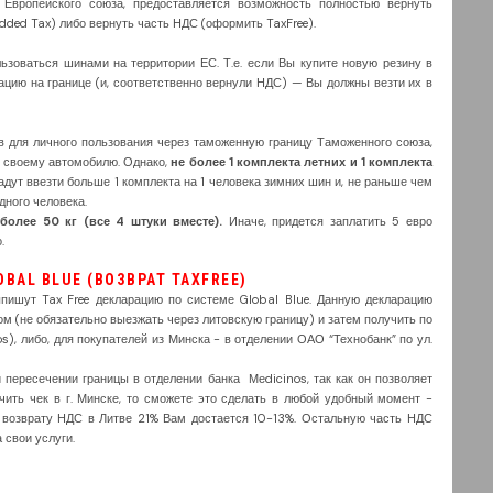
Европейского союза, предоставляется возможность полностью вернуть
dded Tax) либо вернуть часть НДС (оформить TaxFree).
зоваться шинами на территории ЕС. Т.е. если Вы купите новую резину в
рацию на границе (и, соответственно вернули НДС) — Вы должны везти их в
 для личного пользования через таможенную границу Таможенного союза,
к своему автомобилю. Однако,
не более 1 комплекта летних и 1 комплекта
дадут ввезти больше 1 комплекта на 1 человека зимних шин и, не раньше чем
дного человека.
более 50 кг (все 4 штуки вместе).
Иначе, придется заплатить 5 евро
.
BAL BLUE (ВОЗВРАТ TAXFREE)
пишут Tax Free декларацию по системе Global Blue. Данную декларацию
м (не обязательно выезжать через литовскую границу) и затем получить по
os), либо, для покупателей из Минска - в отделении ОАО “Технобанк” по ул.
пересечении границы в отделении банка Меdicinos, так как он позволяет
чить чек в г. Минске, то сможете это сделать в любой удобный момент -
 к возврату НДС в Литве 21% Вам достается 10-13%. Остальную часть НДС
 свои услуги.