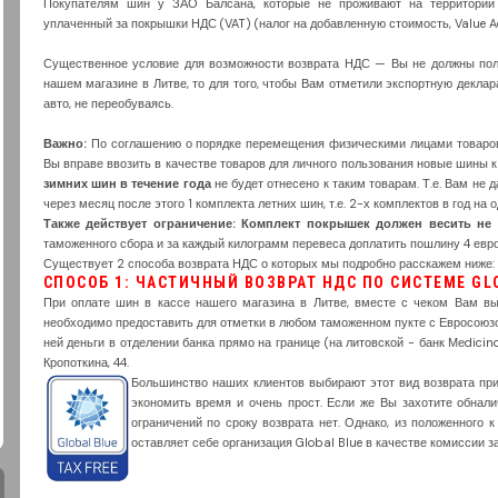
Покупателям шин у ЗАО Балсана, которые не проживают на территории 
уплаченный за покрышки НДС (VAT) (налог на добавленную стоимость, Value A
Существенное условие для возможности возврата НДС — Вы не должны поль
нашем магазине в Литве, то для того, чтобы Вам отметили экспортную декла
авто, не переобуваясь.
Важно:
По соглашению о порядке перемещения физическими лицами товаров
Вы вправе ввозить в качестве товаров для личного пользования новые шины 
зимних шин в течение года
не будет отнесено к таким товарам. Т.е. Вам не 
через месяц после этого 1 комплекта летних шин, т.е. 2-х комплектов в год на о
Также действует ограничение: Комплект покрышек должен весить не 
таможенного сбора и за каждый килограмм перевеса доплатить пошлину 4 евро
Существует 2 способа возврата НДС о которых мы подробно расскажем ниже:
СПОСОБ 1: ЧАСТИЧНЫЙ ВОЗВРАТ НДС ПО СИСТЕМЕ GLO
При оплате шин в кассе нашего магазина в Литве, вместе с чеком Вам вы
необходимо предоставить для отметки в любом таможенном пукте с Евросоюзо
ней деньги в отделении банка прямо на границе (на литовской - банк Меdicin
Кропоткина, 44.
Большинство наших клиентов выбирают этот вид возврата при 
экономить время и очень прост. Если же Вы захотите обнали
ограничений по сроку возврата нет. Однако, из положенного
оставляет себе организация Global Blue в качестве комиссии за