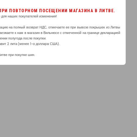
 ПРИ ПОВТОРНОМ ПОСЕЩЕНИИ МАГАЗИНА В ЛИТВЕ.
е для наших покупателей изменения!
ацию на полный возврат НДС, отмечаете ее при вывозе покрышек из Литвы
езжаете к нам в магазин в Вильнюсе с отмеченной на границе декларацией
ении полугода после покупки.
вит 2 лита (менее 1-o долларa США).
тве при покупке шин.