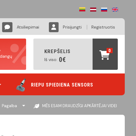
Atsiliepimai
Prisijungti
Registruotis
A
0
KREPŠELIS
padangų
0€
Iš viso:
RIEPU SPIEDIENA SENSORS
Pagalba
MĒS ESAM DRAUDZĪGI APKĀRTĒJAI VIDEI