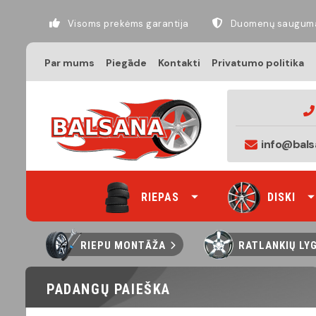
Visoms prekėms garantija
Duomenų saugum
Par mums
Piegāde
Kontakti
Privatumo politika
info@bals
RIEPAS
DISKI
RIEPU MONTĀŽA
RATLANKIŲ LY
PADANGŲ PAIEŠKA