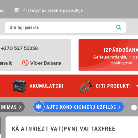
as
Pristatymas visame pasaulyje
+370 527 53356
IZPĀRDOŠAN
Geriausi ratlankių ir 
ana.lt
Viber Balsana
pasiūlymai
AKUMULATORI
CITI PRODUKTI
GINIMAS
AUTO KONDICIONIERU UZPILDE
KĀ ATGRIEZT VAT(PVN) VAI TAXFREE