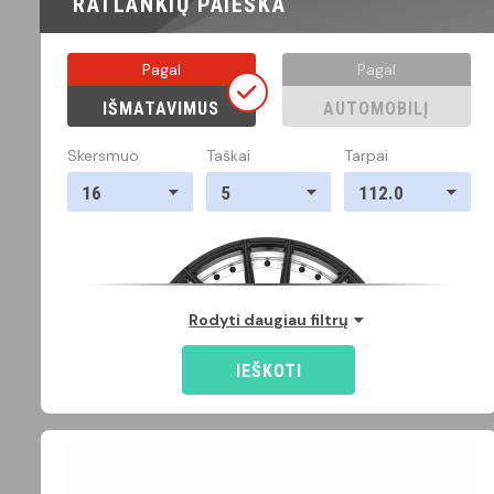
RATLANKIŲ PAIEŠKA
Pagal
Pagal
IŠMATAVIMUS
AUTOMOBILĮ
Skersmuo
Taškai
Tarpai
16
5
112.0
Rodyti daugiau filtrų
IEŠKOTI