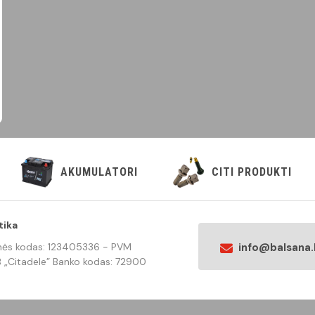
AKUMULATORI
CITI PRODUKTI
tika
Įmonės kodas: 123405336 - PVM
info@balsana.
„Citadele” Banko kodas: 72900