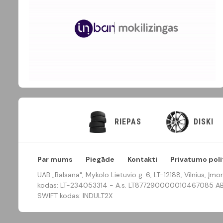
RIEPAS
DISKI
Par mums
Piegāde
Kontakti
Privatumo poli
UAB „Balsana", Mykolo Lietuvio g. 6, LT-12188, Vilnius, 
kodas: LT-234053314 - A.s. LT877290000010467085 AB 
SWIFT kodas: INDULT2X