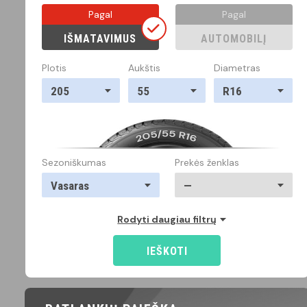
Pagal
Pagal
IŠMATAVIMUS
AUTOMOBILĮ
Plotis
Aukštis
Diametras
205
55
R16
Sezoniškumas
Prekės ženklas
Vasaras
—
Rodyti daugiau filtrų
IEŠKOTI