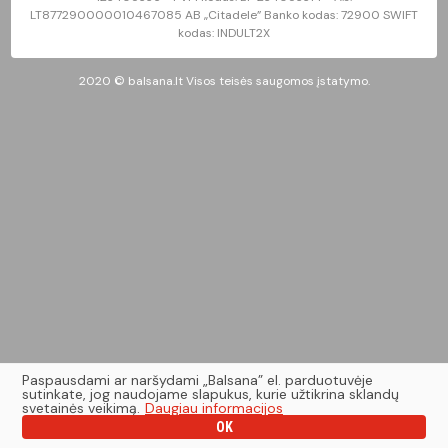
LT877290000010467085 AB „Citadele” Banko kodas: 72900 SWIFT
kodas: INDULT2X
2020 © balsana.lt Visos teisės saugomos įstatymo.
Paspausdami ar naršydami „Balsana” el. parduotuvėje
sutinkate, jog naudojame slapukus, kurie užtikrina sklandų
svetainės veikimą.
Daugiau informacijos
OK