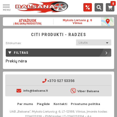
0
MENIU
Mykolo Lietuvio g. 6
ATVAŽIUOK
Vilnius
Į BALSANĄ PARDUOTUVĘ
CITI PRODUKTI - RADZES
Likutis
Eiliškumas:
FILTRAS
Prekių nėra
+370 527 53356
info@balsana.lt
Viber Balsana
Par mums
Piegāde
Kontakti
Privatumo politika
UAB „Balsana", Mykolo Lietuvio g. 6, LT-12188, Vilnius, Įmonės kodas:
123405336 - PVM kodas: LT-234053314 - A.s.