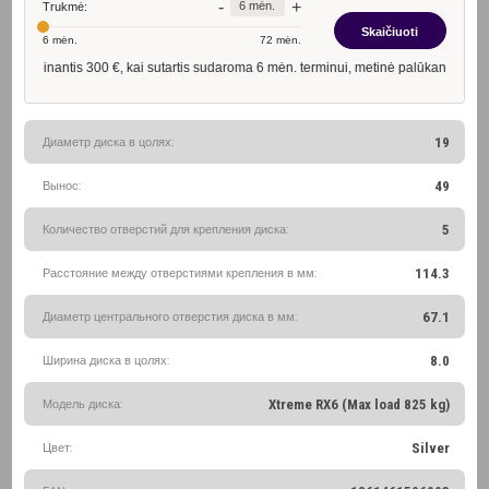
Диаметр диска в цолях:
19
Вынос:
49
Количество отверстий для крепления диска:
5
Расстояние между отверстиями крепления в мм:
114.3
Диаметр центрального отверстия диска в мм:
67.1
Ширина диска в цолях:
8.0
Модель диска:
Xtreme RX6 (Max load 825 kg)
Цвет:
Silver