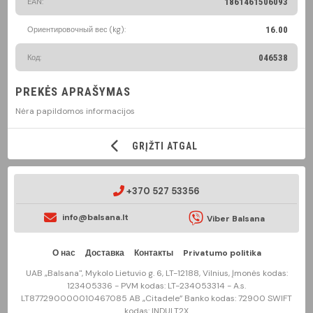
EAN:
1861461506093
Ориентировочный вес (kg):
16.00
Код:
046538
PREKĖS APRAŠYMAS
Nėra papildomos informacijos
GRĮŽTI ATGAL
+370 527 53356
info@balsana.lt
Viber Balsana
О нас
Доставка
Контакты
Privatumo politika
UAB „Balsana", Mykolo Lietuvio g. 6, LT-12188, Vilnius, Įmonės kodas:
123405336 - PVM kodas: LT-234053314 - A.s.
LT877290000010467085 AB „Citadele” Banko kodas: 72900 SWIFT
kodas: INDULT2X