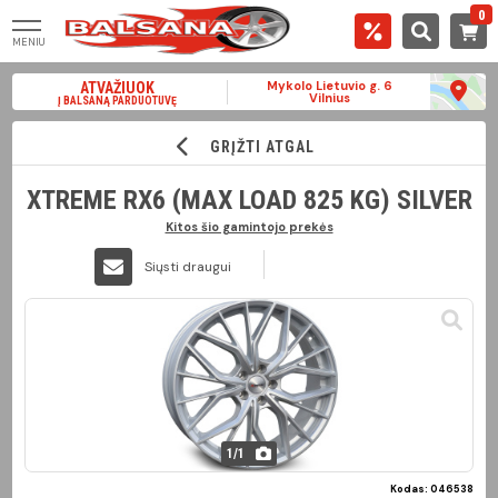
0
MENIU
Mykolo Lietuvio g. 6
ATVAŽIUOK
Vilnius
Į BALSANĄ PARDUOTUVĘ
GRĮŽTI ATGAL
XTREME RX6 (MAX LOAD 825 KG) SILVER
Kitos šio gamintojo prekės
Siųsti draugui
1
/
1
Kodas: 046538