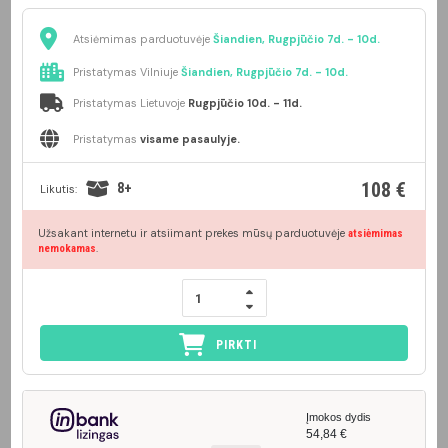
Atsiėmimas parduotuvėje
Šiandien, Rugpjūčio 7d. - 10d.
Pristatymas Vilniuje
Šiandien, Rugpjūčio 7d. - 10d.
Pristatymas Lietuvoje
Rugpjūčio 10d. - 11d.
Pristatymas
visame pasaulyje.
108 €
8+
Likutis:
Užsakant internetu ir atsiimant prekes mūsų parduotuvėje
atsiėmimas
.
nemokamas
PIRKTI