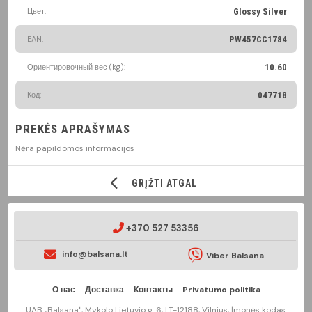
Цвет:
Glossy Silver
EAN:
PW457CC1784
Ориентировочный вес (kg):
10.60
Код:
047718
PREKĖS APRAŠYMAS
Nėra papildomos informacijos
GRĮŽTI ATGAL
+370 527 53356
info@balsana.lt
Viber Balsana
О нас
Доставка
Контакты
Privatumo politika
UAB „Balsana", Mykolo Lietuvio g. 6, LT-12188, Vilnius, Įmonės kodas: