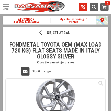
0
MENIU
Mykolo Lietuvio g. 6
ATVAŽIUOK
Vilnius
Į BALSANĄ PARDUOTUVĘ
GRĮŽTI ATGAL
FONDMETAL TOYOTA OEM (MAX LOAD
720 KG) FLAT SEATS MADE IN ITALY
GLOSSY SILVER
Kitos šio gamintojo prekės
Siųsti draugui