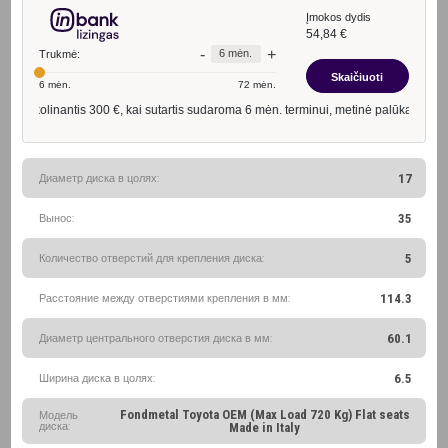
Диаметр диска в цолях:
17
Вынос:
35
Количество отверстий для крепления диска:
5
Расстояние между отверстиями крепления в мм:
114.3
Диаметр центрального отверстия диска в мм:
60.1
Ширина диска в цолях:
6.5
Fondmetal Toyota OEM (Max Load 720 Kg) Flat seats
Модель
диска:
Made in Italy