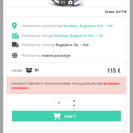
1
/
1
Kodas: 047718
Atsiėmimas parduotuvėje
Šiandien, Rugpjūčio 10d. - 11d.
Pristatymas Vilniuje
Šiandien, Rugpjūčio 10d. - 11d.
Pristatymas Lietuvoje
Rugpjūčio 11d. - 12d.
Pristatymas
visame pasaulyje.
115 €
8+
Likutis:
Užsakant internetu ir atsiimant prekes mūsų parduotuvėje
atsiėmimas
.
nemokamas
PIRKTI