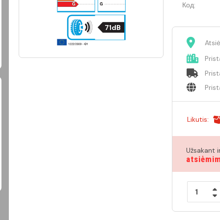
Код:
71dB
Atsi
Pris
Pris
Pris
Likutis:
Užsakant i
atsiėmi