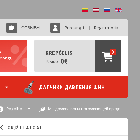
ОТЗЫВЫ
Prisijungti
Registruotis
А
0
KREPŠELIS
padangų
0€
Iš viso:
ДАТЧИКИ ДАВЛЕНИЯ ШИН
Pagalba
Мы дружелюбны к окружающей среде
GRĮŽTI ATGAL