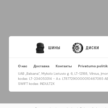
ШИНЫ
ДИСКИ
О нас
Доставка
Контакты
Privatumo politik
UAB „Balsana", Mykolo Lietuvio g. 6, LT-12188, Vilnius, 
kodas: LT-234053314 - A.s. LT877290000010467085 AB 
SWIFT kodas: INDULT2X