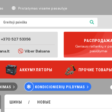
as
Pristatymas visame pasaulyje
+370 527 53356
РАСПРОДАЖ
Geriausi ratlankių ir 
ana.lt
Viber Balsana
pasiūlymai
АККУМУЛЯТОРЫ
ПРОЧИЕ ТОВАРЫ
INIMAS
KONDICIONIERIŲ PILDYMAS
ШИНЫ     /     
 НОВЫЕ