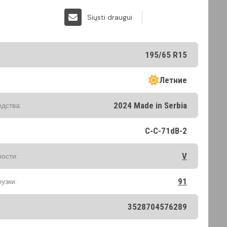
Siųsti draugui
195/65 R15
Летние
2024 Made in Serbia
одства:
C-C-71dB-2
V
рости:
91
узки:
3528704576289