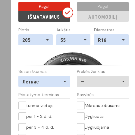
Pagal
Pagal
IŠMATAVIMUS
AUTOMOBILĮ
Plotis
Aukštis
Diametras
205
55
R16
Sezoniškumas
Prekės ženklas
Летние
—
Pristatymo terminas
Savybės
turime vietoje
Mikroautobusams
per 1 - 2 d. d.
Dygliuota
per 3 - 4 d. d.
Dygliuojama