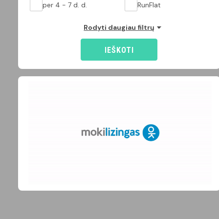
per 4 - 7 d. d.
RunFlat
Rodyti daugiau filtrų
IEŠKOTI