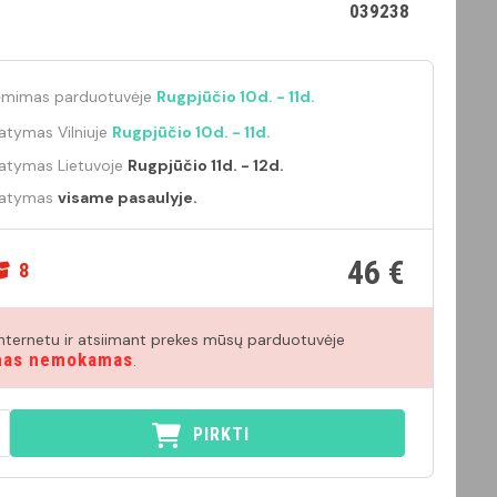
039238
ėmimas parduotuvėje
Rugpjūčio 10d. - 11d.
tatymas Vilniuje
Rugpjūčio 10d. - 11d.
tatymas Lietuvoje
Rugpjūčio 11d. - 12d.
tatymas
visame pasaulyje.
46 €
8
nternetu ir atsiimant prekes mūsų parduotuvėje
mas nemokamas
.
PIRKTI