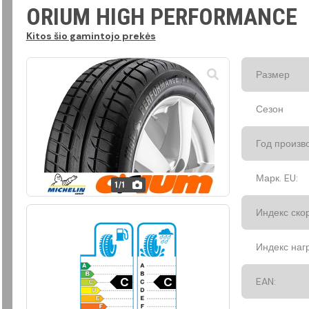
ORIUM HIGH PERFORMANCE
Kitos šio gamintojo prekės
Размер
Сезон
Год произв
Марк. EU:
1
/
1
Индекс ско
Индекс нагр
C
C
EAN: