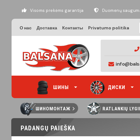
Visoms prekėms garantija
Duomenų saugum
О нас
Доставка
Контакты
Privatumo politika
info@bals
ШИНЫ
ДИСКИ
ШИНОМОНТАЖ
RATLANKIŲ LYG
PADANGŲ PAIEŠKA