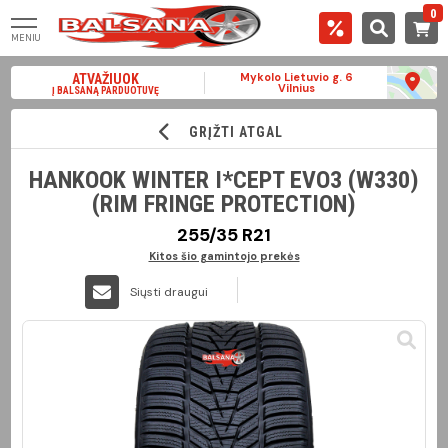
0
MENIU
Mykolo Lietuvio g. 6
ATVAŽIUOK
Vilnius
Į BALSANĄ PARDUOTUVĘ
GRĮŽTI ATGAL
HANKOOK WINTER I*CEPT EVO3 (W330)
(RIM FRINGE PROTECTION)
255/35 R21
Kitos šio gamintojo prekės
Siųsti draugui