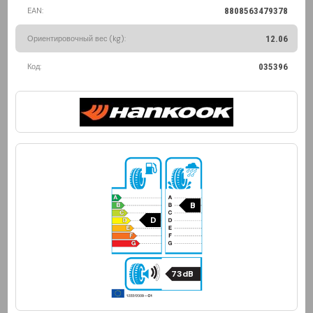
EAN:
8808563479378
Ориентировочный вес (kg):
12.06
Код:
035396
B
D
73dB