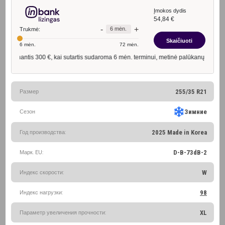
Размер
255/35 R21
Сезон
Зимние
Год производства:
2025 Made in Korea
Марк. EU:
D-B-73dB-2
Индекс скорости:
W
Индекс нагрузки:
98
Параметр увеличения прочности:
XL