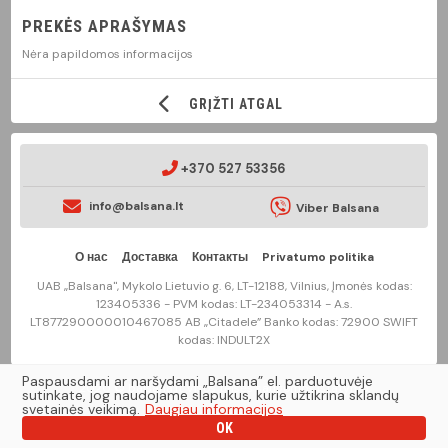
PREKĖS APRAŠYMAS
Nėra papildomos informacijos
GRĮŽTI ATGAL
+370 527 53356
info@balsana.lt
Viber Balsana
О нас
Доставка
Контакты
Privatumo politika
UAB „Balsana", Mykolo Lietuvio g. 6, LT-12188, Vilnius, Įmonės kodas:
123405336 - PVM kodas: LT-234053314 - A.s.
LT877290000010467085 AB „Citadele” Banko kodas: 72900 SWIFT
kodas: INDULT2X
Paspausdami ar naršydami „Balsana” el. parduotuvėje
2020 © balsana.lt Visos teisės saugomos įstatymo.
sutinkate, jog naudojame slapukus, kurie užtikrina sklandų
svetainės veikimą.
Daugiau informacijos
OK