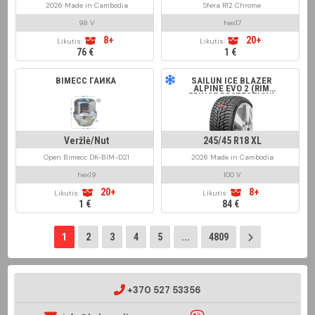
2026 Made in Cambodia
Sfera R12 Chrome
98 V
hex17
8+
20+
Likutis:
Likutis:
76 €
1 €
BIMECC ГАЙКА
SAILUN ICE BLAZER
ALPINE EVO 2 (RIM
FRINGE PROTECTION)
Veržlė/Nut
245/45 R18 XL
Open Bimecc DK-BIM-D21
2026 Made in Cambodia
hex19
100 V
20+
8+
Likutis:
Likutis:
1 €
84 €
1
2
3
4
5
...
4809
+370 527 53356