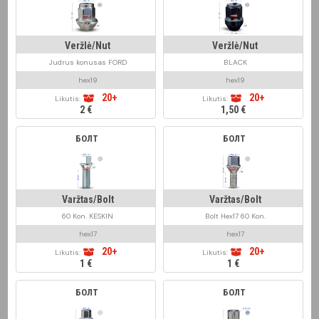
Veržlė/Nut
Veržlė/Nut
Judrus konusas FORD
BLACK
hex19
hex19
20+
20+
Likutis:
Likutis:
2 €
1,50 €
БОЛТ
БОЛТ
Varžtas/Bolt
Varžtas/Bolt
60 Kon. KESKIN
Bolt Hex17 60 Kon.
hex17
hex17
20+
20+
Likutis:
Likutis:
1 €
1 €
БОЛТ
БОЛТ