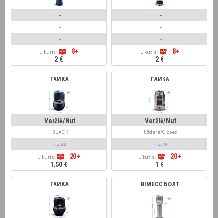
-
-
-
-
-
-
8+
8+
Likutis:
Likutis:
2 €
2 €
ГАЙКА
ГАЙКА
Veržlė/Nut
Veržlė/Nut
BLACK
Uždara/Closed
hex19
hex19
20+
20+
Likutis:
Likutis:
1,50 €
1 €
ГАЙКА
BIMECC БОЛТ