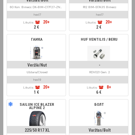
Varžtas/Bolt
Varžtas/Bolt
60 Kon. Bimecc DK-BIM-C17F27-ZNNI Black
R12 BIM-S17A35 Bimecc
hex17
hex17
20+
20+
Likutis:
Likutis:
2 €
2 €
ГАЙКА
HUF VENTILIS / BERU
Veržlė/Nut
-
Uždara/Closed
RDV021 Gen. 2
hex19
-
20+
8+
Likutis:
Likutis:
1 €
6 €
SAILUN ICE BLAZER
БОЛТ
ALPINE 2
225/50 R17 XL
Varžtas/Bolt