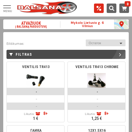
0
MENIU
Mykolo Lietuvio g. 6
ATVAŽIUOK
Vilnius
Į BALSANĄ PARDUOTUVĘ
Остаток
Eiliškumas:
FILTRAS
VENTILIS TR413
VENTILIS TR413 CHROME
-
-
-
-
-
-
8+
8+
Likutis:
Likutis:
1 €
1,25 €
ГАЙКА
12X1.5X16