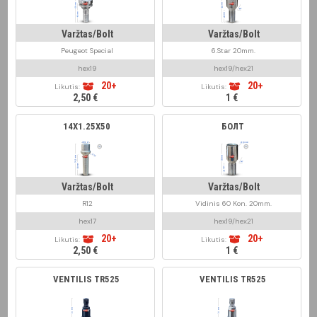
Varžtas/Bolt
Varžtas/Bolt
Peugeot Special
6.Star 20mm.
hex19
hex19/hex21
20+
20+
Likutis:
Likutis:
2,50 €
1 €
14X1.25X50
БОЛТ
Varžtas/Bolt
Varžtas/Bolt
R12
Vidinis 60 Kon. 20mm.
hex17
hex19/hex21
20+
20+
Likutis:
Likutis:
2,50 €
1 €
VENTILIS TR525
VENTILIS TR525