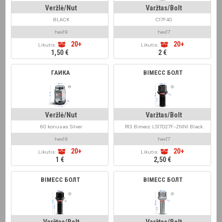
Veržlė/Nut
Varžtas/Bolt
BLACK
C17F40
hex19
hex17
20+
20+
Likutis:
Likutis:
1,50 €
2 €
ГАЙКА
BIMECC БОЛТ
Veržlė/Nut
Varžtas/Bolt
60 konusas Silver
R13 Bimecc LS17D27F-ZNNI Black
hex19
hex17
20+
20+
Likutis:
Likutis:
1 €
2,50 €
BIMECC БОЛТ
BIMECC БОЛТ