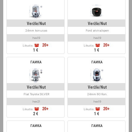
Veržlė/Nut
Veržlė/Nut
24mm konusas
Ford atvira/open
hex19
hex19
20+
20+
Likutis:
Likutis:
1 €
1 €
ГАЙКА
ГАЙКА
Veržlė/Nut
Veržlė/Nut
Flat Toyota SILVER
24mm 60 Kon.
hex21
hex19
20+
20+
Likutis:
Likutis:
2 €
1 €
ГАЙКА
ГАЙКА