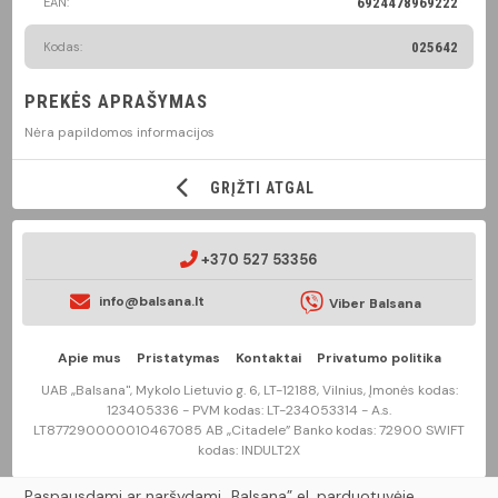
EAN:
6924478969222
Kodas:
025642
PREKĖS APRAŠYMAS
Nėra papildomos informacijos
GRĮŽTI ATGAL
+370 527 53356
info@balsana.lt
Viber Balsana
Apie mus
Pristatymas
Kontaktai
Privatumo politika
UAB „Balsana", Mykolo Lietuvio g. 6, LT-12188, Vilnius, Įmonės kodas:
123405336 - PVM kodas: LT-234053314 - A.s.
LT877290000010467085 AB „Citadele” Banko kodas: 72900 SWIFT
kodas: INDULT2X
Paspausdami ar naršydami „Balsana” el. parduotuvėje