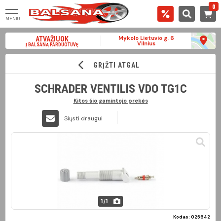
0
MENIU
Mykolo Lietuvio g. 6
ATVAŽIUOK
Vilnius
Į BALSANĄ PARDUOTUVĘ
GRĮŽTI ATGAL
SCHRADER VENTILIS VDO TG1C
Kitos šio gamintojo prekės
Siųsti draugui
1
/
1
Kodas: 025642