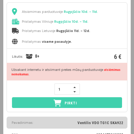
Atsiėmimas parduotuvėje
Rugpjūčio 10d. - 11d.
Pristatymas Vilniuje
Rugpjūčio 10d. - 11d.
Pristatymas Lietuvoje
Rugpjūčio 11d. - 12d.
Pristatymas
visame pasaulyje.
6 €
8+
Likutis:
Užsakant internetu ir atsiimant prekes mūsų parduotuvėje
atsiėmimas
.
nemokamas
PIRKTI
Pavadinimas:
Ventilis VDO TG1C SKA922