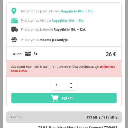
Atsiėmimas parduotuvėje
Rugpjūčio 10d. - 11d.
Pristatymas Vilniuje
Rugpjūčio 10d. - 11d.
Pristatymas Lietuvoje
Rugpjūčio 11d. - 12d.
Pristatymas
visame pasaulyje.
36 €
8+
Likutis:
Užsakant internetu ir atsiimant prekes mūsų parduotuvėje
atsiėmimas
.
nemokamas
PIRKTI
Dažnis:
433 MHz / 315 MHz
TPMS Mobiletron More Sensor Compact TX-K002