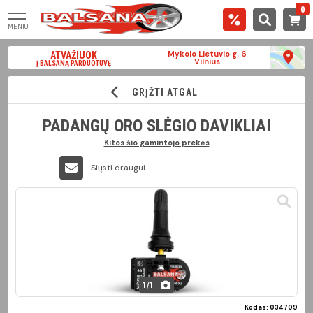
0
MENIU
Mykolo Lietuvio g. 6
ATVAŽIUOK
Vilnius
Į BALSANĄ PARDUOTUVĘ
GRĮŽTI ATGAL
PADANGŲ ORO SLĖGIO DAVIKLIAI
Kitos šio gamintojo prekės
Siųsti draugui
1
/
1
Kodas: 034709