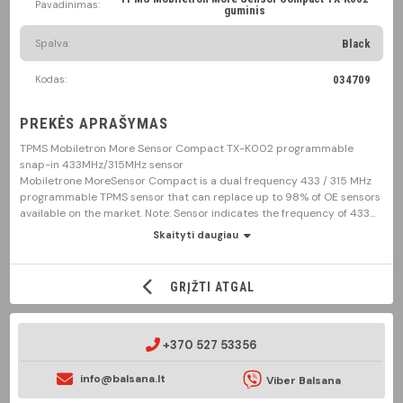
Pavadinimas:
guminis
Spalva:
Black
Kodas:
034709
PREKĖS APRAŠYMAS
TPMS Mobiletron More Sensor Compact TX-K002 programmable
snap-in 433MHz/315MHz sensor
Mobiletrone MoreSensor Compact is a dual frequency 433 / 315 MHz
programmable TPMS sensor that can replace up to 98% of OE sensors
available on the market. Note: Sensor indicates the frequency of 433
MHz. We ensure that the sensor works at two frequencies, i.e. 315 MHz
Skaityti daugiau
and 433 MHz.
Region EUROPE:
GRĮŽTI ATGAL
ABARTH 124 2016-2020 BHB637140 (433MHz) TX-C001/TX-C002 TX-
S183
ABARTH Grande Punto 2007-2010 51839114 (433MHz) TX-C001/TX-
C002 TX-S138
+370 527 53356
ABARTH Nuova Punto 2012-2013 51839114 (433MHz) TX-C001/TX-
C002 TX-S138
info@balsana.lt
Viber Balsana
ABARTH Punto Evo 2010-2012 51839114 (433MHz) TX-C001/TX-C002