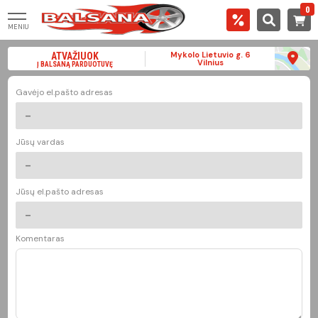
0
MENIU
Mykolo Lietuvio g. 6
ATVAŽIUOK
Vilnius
Į BALSANĄ PARDUOTUVĘ
Gavėjo el.pašto adresas
Jūsų vardas
Jūsų el.pašto adresas
Komentaras