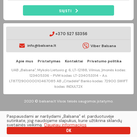
SIŲSTI
+370 527 53356
info@balsana.lt
Viber Balsana
Apie mus
Pristatymas
Kontaktai
Privatumo politika
UAB „Balsana", Mykolo Lietuvio g. 6, LT-12188, Vilnius, Įmonės kodas:
123405336 - PVM kodas: LT-234053314 - A.s.
LT877290000010467085 AB „Citadele” Banko kodas: 72900 SWIFT
kodas: INDULT2X
2020 © balsana.lt Visos teisės saugomos įstatymo.
Paspausdami ar naršydami „Balsana” el. parduotuvėje
sutinkate, jog naudojame slapukus, kurie užtikrina sklandų
svetainės veikimą.
Daugiau informacijos
OK