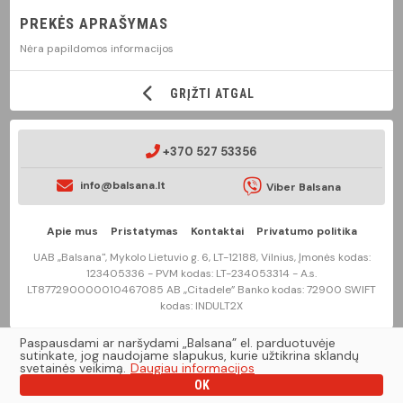
PREKĖS APRAŠYMAS
Nėra papildomos informacijos
GRĮŽTI ATGAL
+370 527 53356
info@balsana.lt
Viber Balsana
Apie mus
Pristatymas
Kontaktai
Privatumo politika
UAB „Balsana", Mykolo Lietuvio g. 6, LT-12188, Vilnius, Įmonės kodas:
123405336 - PVM kodas: LT-234053314 - A.s.
LT877290000010467085 AB „Citadele” Banko kodas: 72900 SWIFT
kodas: INDULT2X
Paspausdami ar naršydami „Balsana” el. parduotuvėje
2020 © balsana.lt Visos teisės saugomos įstatymo.
sutinkate, jog naudojame slapukus, kurie užtikrina sklandų
svetainės veikimą.
Daugiau informacijos
OK