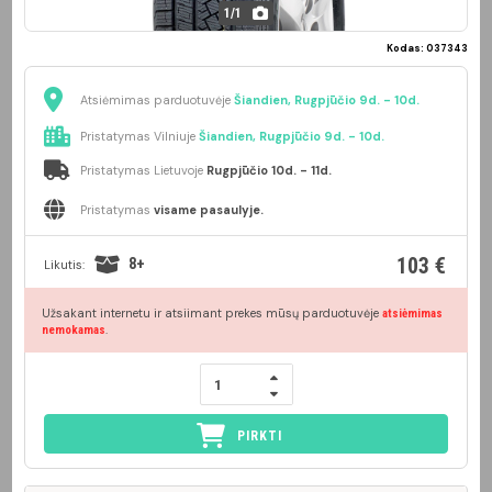
1
/
1
Kodas: 037343
Atsiėmimas parduotuvėje
Šiandien, Rugpjūčio 9d. - 10d.
Pristatymas Vilniuje
Šiandien, Rugpjūčio 9d. - 10d.
Pristatymas Lietuvoje
Rugpjūčio 10d. - 11d.
Pristatymas
visame pasaulyje.
103 €
8+
Likutis:
Užsakant internetu ir atsiimant prekes mūsų parduotuvėje
atsiėmimas
.
nemokamas
PIRKTI