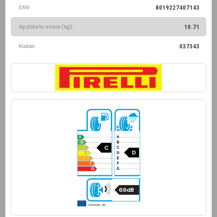
EAN:
8019227407143
Apytikslis svoris (kg):
10.71
Kodas:
037343
C
D
69dB