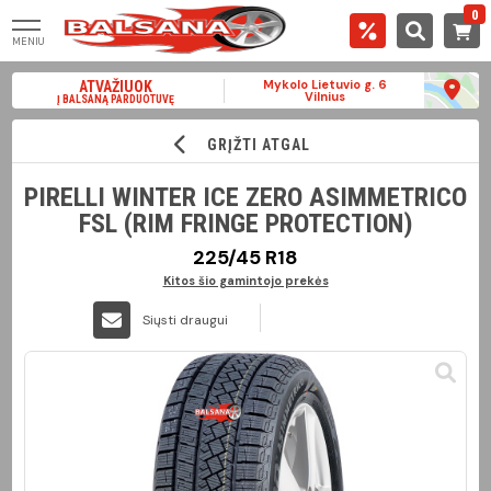
0
MENIU
Mykolo Lietuvio g. 6
ATVAŽIUOK
Vilnius
Į BALSANĄ PARDUOTUVĘ
GRĮŽTI ATGAL
PIRELLI WINTER ICE ZERO ASIMMETRICO
FSL (RIM FRINGE PROTECTION)
225/45 R18
Kitos šio gamintojo prekės
Siųsti draugui