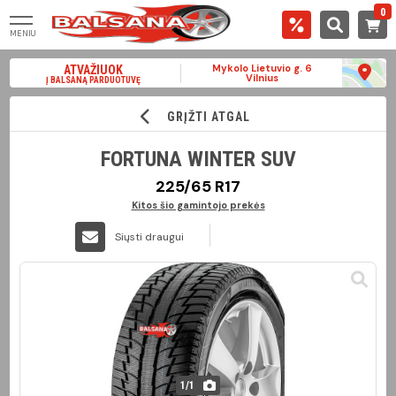
0
MENIU
Mykolo Lietuvio g. 6
ATVAŽIUOK
Vilnius
Į BALSANĄ PARDUOTUVĘ
GRĮŽTI ATGAL
FORTUNA WINTER SUV
225/65 R17
Kitos šio gamintojo prekės
Siųsti draugui
1
/
1