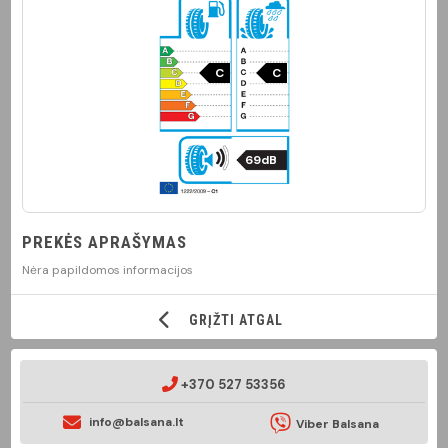
C
C
69dB
PREKĖS APRAŠYMAS
Nėra papildomos informacijos
GRĮŽTI ATGAL
+370 527 53356
info@balsana.lt
Viber Balsana