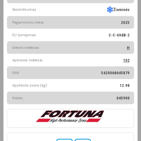
Sezoniškumas
Žieminės
Pagaminimo metai:
2025
EU žymėjimas:
C-C-69dB-2
Greičio indeksas:
H
Apkrovos indeksai:
102
EAN:
5420068645879
Apytikslis svoris (kg):
12.98
Kodas:
045900