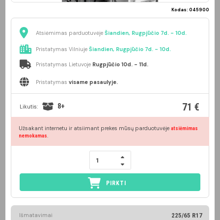
Kodas: 045900
Atsiėmimas parduotuvėje
Šiandien, Rugpjūčio 7d. - 10d.
Pristatymas Vilniuje
Šiandien, Rugpjūčio 7d. - 10d.
Pristatymas Lietuvoje
Rugpjūčio 10d. - 11d.
Pristatymas
visame pasaulyje.
71 €
8+
Likutis:
Užsakant internetu ir atsiimant prekes mūsų parduotuvėje
atsiėmimas
.
nemokamas
PIRKTI
Išmatavimai
225/65 R17