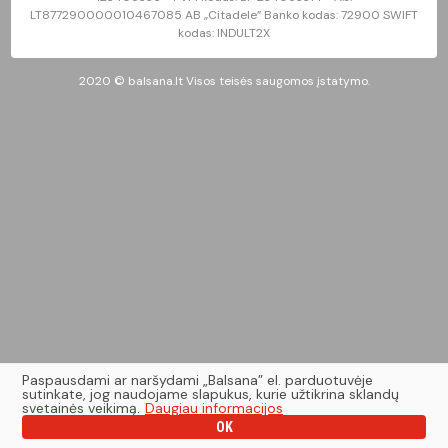
LT877290000010467085 AB „Citadele” Banko kodas: 72900 SWIFT
kodas: INDULT2X
2020 © balsana.lt Visos teisės saugomos įstatymo.
Paspausdami ar naršydami „Balsana” el. parduotuvėje
sutinkate, jog naudojame slapukus, kurie užtikrina sklandų
svetainės veikimą.
Daugiau informacijos
OK