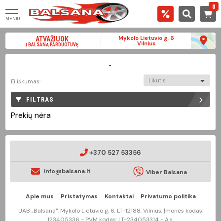
0
MENIU
Mykolo Lietuvio g. 6
ATVAŽIUOK
Vilnius
Į BALSANĄ PARDUOTUVĘ
-
Likutis
Eiliškumas:
FILTRAS
Prekių nėra
+370 527 53356
info@balsana.lt
Viber Balsana
Apie mus
Pristatymas
Kontaktai
Privatumo politika
UAB „Balsana", Mykolo Lietuvio g. 6, LT-12188, Vilnius, Įmonės kodas:
123405336 - PVM kodas: LT-234053314 - A.s.