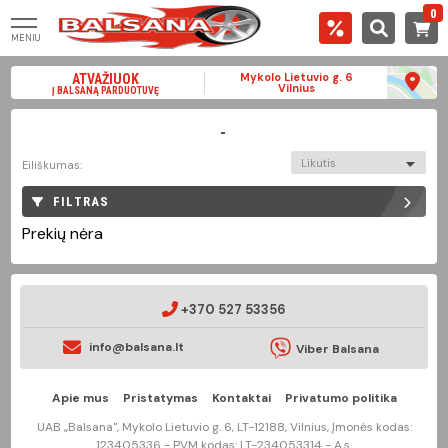
0
MENIU
Mykolo Lietuvio g. 6
ATVAŽIUOK
Vilnius
Į BALSANĄ PARDUOTUVĘ
-
Likutis
Eiliškumas:
FILTRAS
Prekių nėra
+370 527 53356
info@balsana.lt
Viber Balsana
Apie mus
Pristatymas
Kontaktai
Privatumo politika
UAB „Balsana", Mykolo Lietuvio g. 6, LT-12188, Vilnius, Įmonės kodas:
123405336 - PVM kodas: LT-234053314 - A.s.