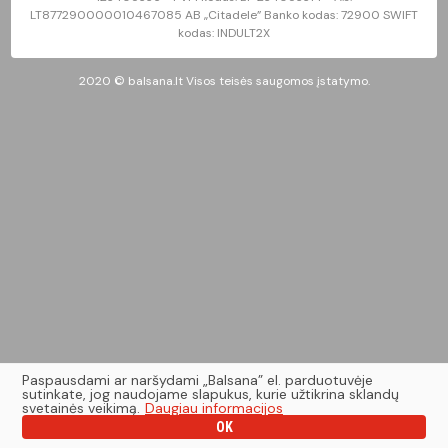
LT877290000010467085 AB „Citadele” Banko kodas: 72900 SWIFT
kodas: INDULT2X
2020 © balsana.lt Visos teisės saugomos įstatymo.
Paspausdami ar naršydami „Balsana” el. parduotuvėje
sutinkate, jog naudojame slapukus, kurie užtikrina sklandų
svetainės veikimą.
Daugiau informacijos
OK