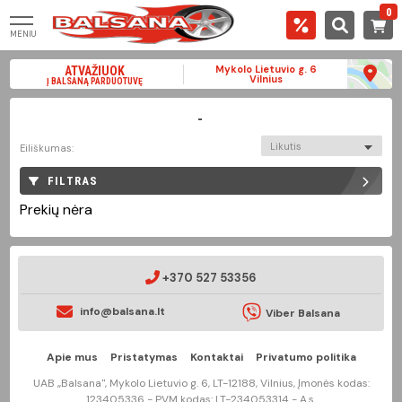
0
MENIU
Mykolo Lietuvio g. 6
ATVAŽIUOK
Vilnius
Į BALSANĄ PARDUOTUVĘ
-
Likutis
Eiliškumas:
FILTRAS
Prekių nėra
+370 527 53356
info@balsana.lt
Viber Balsana
Apie mus
Pristatymas
Kontaktai
Privatumo politika
UAB „Balsana", Mykolo Lietuvio g. 6, LT-12188, Vilnius, Įmonės kodas:
123405336 - PVM kodas: LT-234053314 - A.s.