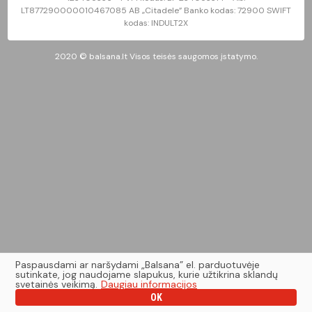
LT877290000010467085 AB „Citadele” Banko kodas: 72900 SWIFT
kodas: INDULT2X
2020 © balsana.lt Visos teisės saugomos įstatymo.
Paspausdami ar naršydami „Balsana” el. parduotuvėje
sutinkate, jog naudojame slapukus, kurie užtikrina sklandų
svetainės veikimą.
Daugiau informacijos
OK